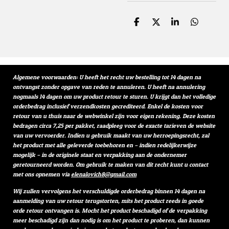
D
D
S
D
e
e
h
e
l
e
a
l
e
l
r
e
n
e
n
Algemene voorwaarden: U heeft het recht uw bestelling tot 14 dagen na
ontvangst zonder opgave van reden te annuleren. U heeft na annulering
nogmaals 14 dagen om uw product retour te sturen. U krijgt dan het volledige
orderbedrag inclusief verzendkosten gecrediteerd. Enkel de kosten voor
retour van u thuis naar de webwinkel zijn voor eigen rekening. Deze kosten
bedragen circa 7,25 per pakket, raadpleeg voor de exacte tarieven de website
van uw vervoerder. Indien u gebruik maakt van uw herroepingsrecht, zal
het product met alle geleverde toebehoren en – indien redelijkerwijze
mogelijk – in de originele staat en verpakking aan de ondernemer
geretourneerd worden. Om gebruik te maken van dit recht kunt u contact
met ons opnemen via
elenalovich8@gmail.com
Wij zullen vervolgens het verschuldigde orderbedrag binnen 14 dagen na
aanmelding van uw retour terugstorten, mits het product reeds in goede
orde retour ontvangen is. Mocht het product beschadigd of de verpakking
meer beschadigd zijn dan nodig is om het product te proberen, dan kunnen