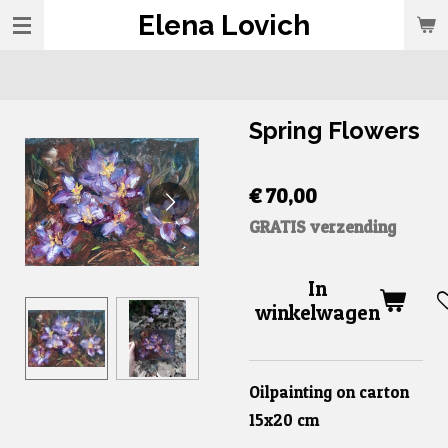
Elena Lovich
Ga
direct
naar
de
Spring Flowers
hoofdinhoud
€ 70,00
GRATIS verzending
In
winkelwagen
Oilpainting on carton
15x20 cm