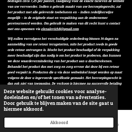
bedragen circa 7,25 per pakket, raadpleeg voor de exacte tarieven de website
van uw vervoerder. Indien u gebruik maakt van uw herroepingsrecht, zal
het product met alle geleverde toebehoren en – indien redelijkerwijze
mogelijk – in de originele staat en verpakking aan de ondernemer
geretourneerd worden. Om gebruik te maken van dit recht kunt u contact
met ons opnemen via
elenalovich8@gmail.com
Wij zullen vervolgens het verschuldigde orderbedrag binnen 14 dagen na
aanmelding van uw retour terugstorten, mits het product reeds in goede
orde retour ontvangen is. Mocht het product beschadigd of de verpakking
meer beschadigd zijn dan nodig is om het product te proberen, dan kunnen
we deze waardevermindering van het product aan u doorberekenen.
Behandel het product dus met zorg en zorg ervoor dat deze bij een retour
goed verpakt is. Producten die u via deze webwinkel koopt worden op maat
volgens de door u ingevoerde specificatie gemaakt. Het herroepingsrecht is
dan ook niet van toepassing. De verkoop is hiermee na succesvolle betaling
definitief.
Deze website gebruikt cookies voor analyse-
© 2019 - 2026 Lovich Art
doeleinden en/of het tonen van advertenties.
Door gebruik te blijven maken van de site gaat u
Powered by
JouwWeb
hiermee akkoord.
Akkoord
E-mailadres
Telefoonnummer
WhatsApp