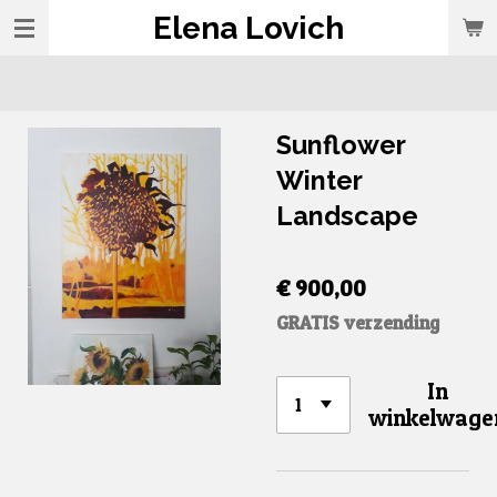
Elena Lovich
Ga
direct
naar
de
Sunflower
hoofdinhoud
Winter
Landscape
€ 900,00
GRATIS verzending
In
winkelwage