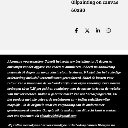
Oilpainting on canvas
60x80
D
D
S
D
e
e
h
e
l
e
a
l
e
l
r
e
n
e
n
Algemene voorwaarden: U heeft het recht uw bestelling tot 14 dagen na
ontvangst zonder opgave van reden te annuleren. U heeft na annulering
nogmaals 14 dagen om uw product retour te sturen. U krijgt dan het volledige
orderbedrag inclusief verzendkosten gecrediteerd. Enkel de kosten voor
retour van u thuis naar de webwinkel zijn voor eigen rekening. Deze kosten
bedragen circa 7,25 per pakket, raadpleeg voor de exacte tarieven de website
van uw vervoerder. Indien u gebruik maakt van uw herroepingsrecht, zal
het product met alle geleverde toebehoren en – indien redelijkerwijze
mogelijk – in de originele staat en verpakking aan de ondernemer
geretourneerd worden. Om gebruik te maken van dit recht kunt u contact
met ons opnemen via
elenalovich8@gmail.com
Wij zullen vervolgens het verschuldigde orderbedrag binnen 14 dagen na