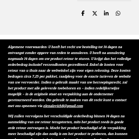
D
D
S
D
e
e
h
e
l
e
a
l
e
l
r
e
n
e
n
Algemene voorwaarden: U heeft het recht uw bestelling tot 14 dagen na
ontvangst zonder opgave van reden te annuleren. U heeft na annulering
nogmaals 14 dagen om uw product retour te sturen. U krijgt dan het volledige
orderbedrag inclusief verzendkosten gecrediteerd. Enkel de kosten voor
retour van u thuis naar de webwinkel zijn voor eigen rekening. Deze kosten
bedragen circa 7,25 per pakket, raadpleeg voor de exacte tarieven de website
van uw vervoerder. Indien u gebruik maakt van uw herroepingsrecht, zal
het product met alle geleverde toebehoren en – indien redelijkerwijze
mogelijk – in de originele staat en verpakking aan de ondernemer
geretourneerd worden. Om gebruik te maken van dit recht kunt u contact
met ons opnemen via
elenalovich8@gmail.com
Wij zullen vervolgens het verschuldigde orderbedrag binnen 14 dagen na
aanmelding van uw retour terugstorten, mits het product reeds in goede
orde retour ontvangen is. Mocht het product beschadigd of de verpakking
meer beschadigd zijn dan nodig is om het product te proberen, dan kunnen