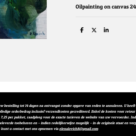
Oilpainting on canvas 2
D
D
S
e
e
h
l
e
a
e
l
r
n
e
w bestelling tot 14 dagen na ontvangst zonder opgave van reden te annuleren. U heef
volledige orderbedrag inclusief verzendkosten gecrediteerd. Enkel de kosten voor retou
 7,25 per pakket, raadpleeg voor de exacte tarieven de website van uw vervoerder. I
geleverde toebehoren en – indien redelijkerwijze mogelijk – in de originele staat en 
t kunt u contact met ons opnemen via
elenalovich8@gmail.com