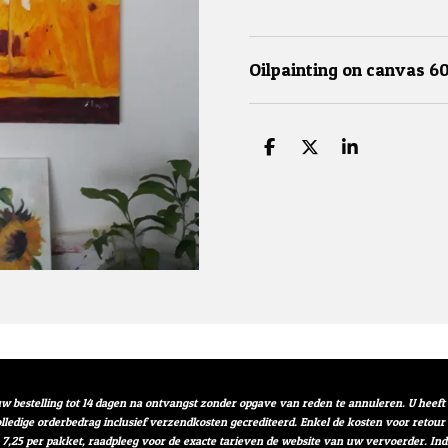
Oilpainting on canvas 6
D
D
S
e
e
h
l
e
a
e
l
r
n
e
w bestelling tot 14 dagen na ontvangst zonder opgave van reden te annuleren. U heef
volledige orderbedrag inclusief verzendkosten gecrediteerd. Enkel de kosten voor retou
 7,25 per pakket, raadpleeg voor de exacte tarieven de website van uw vervoerder. I