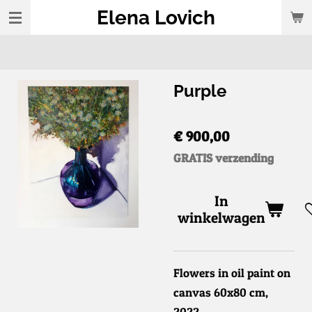
Elena Lovich
Ga
direct
naar
de
Purple
hoofdinhoud
€ 900,00
GRATIS verzending
In
winkelwagen
Flowers in oil paint on
canvas 60x80 cm,
2022