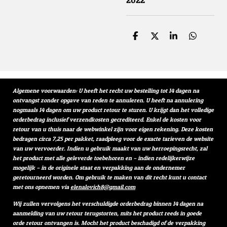
D
D
S
D
e
e
h
e
l
e
a
l
e
l
r
e
n
e
n
Algemene voorwaarden: U heeft het recht uw bestelling tot 14 dagen na
ontvangst zonder opgave van reden te annuleren. U heeft na annulering
nogmaals 14 dagen om uw product retour te sturen. U krijgt dan het volledige
orderbedrag inclusief verzendkosten gecrediteerd. Enkel de kosten voor
retour van u thuis naar de webwinkel zijn voor eigen rekening. Deze kosten
bedragen circa 7,25 per pakket, raadpleeg voor de exacte tarieven de website
van uw vervoerder. Indien u gebruik maakt van uw herroepingsrecht, zal
het product met alle geleverde toebehoren en – indien redelijkerwijze
mogelijk – in de originele staat en verpakking aan de ondernemer
geretourneerd worden. Om gebruik te maken van dit recht kunt u contact
met ons opnemen via
elenalovich8@gmail.com
Wij zullen vervolgens het verschuldigde orderbedrag binnen 14 dagen na
aanmelding van uw retour terugstorten, mits het product reeds in goede
orde retour ontvangen is. Mocht het product beschadigd of de verpakking