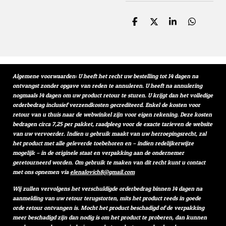
D
D
S
D
e
e
h
e
l
e
a
l
e
l
r
e
n
e
n
Algemene voorwaarden: U heeft het recht uw bestelling tot 14 dagen na
ontvangst zonder opgave van reden te annuleren. U heeft na annulering
nogmaals 14 dagen om uw product retour te sturen. U krijgt dan het volledige
orderbedrag inclusief verzendkosten gecrediteerd. Enkel de kosten voor
retour van u thuis naar de webwinkel zijn voor eigen rekening. Deze kosten
bedragen circa 7,25 per pakket, raadpleeg voor de exacte tarieven de website
van uw vervoerder. Indien u gebruik maakt van uw herroepingsrecht, zal
het product met alle geleverde toebehoren en – indien redelijkerwijze
mogelijk – in de originele staat en verpakking aan de ondernemer
geretourneerd worden. Om gebruik te maken van dit recht kunt u contact
met ons opnemen via
elenalovich8@gmail.com
Wij zullen vervolgens het verschuldigde orderbedrag binnen 14 dagen na
aanmelding van uw retour terugstorten, mits het product reeds in goede
orde retour ontvangen is. Mocht het product beschadigd of de verpakking
meer beschadigd zijn dan nodig is om het product te proberen, dan kunnen