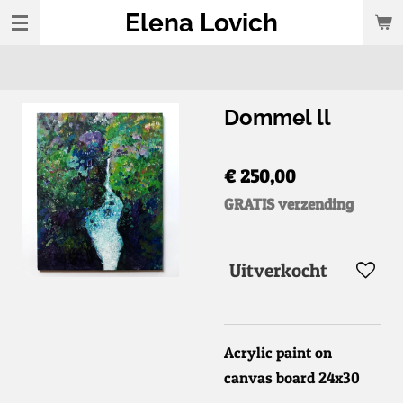
Elena Lovich
Ga
direct
naar
de
Dommel ll
hoofdinhoud
€ 250,00
GRATIS verzending
Uitverkocht
Acrylic paint on
canvas board 24x30