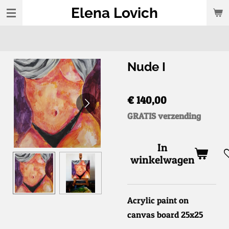
Elena Lovich
Ga
direct
naar
de
Nude I
hoofdinhoud
€ 140,00
GRATIS verzending
In
winkelwagen
Acrylic paint on
canvas board 25x25