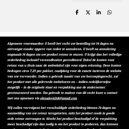
D
D
S
D
e
e
h
e
l
e
a
l
e
l
r
e
n
e
n
Algemene voorwaarden: U heeft het recht uw bestelling tot 14 dagen na
ontvangst zonder opgave van reden te annuleren. U heeft na annulering
nogmaals 14 dagen om uw product retour te sturen. U krijgt dan het volledige
orderbedrag inclusief verzendkosten gecrediteerd. Enkel de kosten voor
retour van u thuis naar de webwinkel zijn voor eigen rekening. Deze kosten
bedragen circa 7,25 per pakket, raadpleeg voor de exacte tarieven de website
van uw vervoerder. Indien u gebruik maakt van uw herroepingsrecht, zal
het product met alle geleverde toebehoren en – indien redelijkerwijze
mogelijk – in de originele staat en verpakking aan de ondernemer
geretourneerd worden. Om gebruik te maken van dit recht kunt u contact
met ons opnemen via
elenalovich8@gmail.com
Wij zullen vervolgens het verschuldigde orderbedrag binnen 14 dagen na
aanmelding van uw retour terugstorten, mits het product reeds in goede
orde retour ontvangen is. Mocht het product beschadigd of de verpakking
meer beschadigd zijn dan nodig is om het product te proberen, dan kunnen