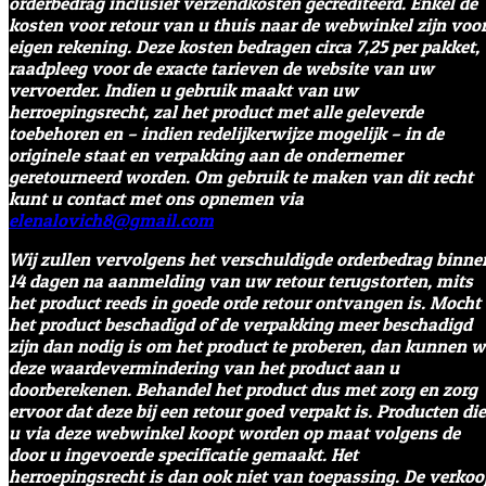
orderbedrag inclusief verzendkosten gecrediteerd. Enkel de
kosten voor retour van u thuis naar de webwinkel zijn voo
eigen rekening. Deze kosten bedragen circa 7,25 per pakket,
raadpleeg voor de exacte tarieven de website van uw
vervoerder. Indien u gebruik maakt van uw
herroepingsrecht, zal het product met alle geleverde
toebehoren en – indien redelijkerwijze mogelijk – in de
originele staat en verpakking aan de ondernemer
geretourneerd worden. Om gebruik te maken van dit recht
kunt u contact met ons opnemen via
elenalovich8@gmail.com
Wij zullen vervolgens het verschuldigde orderbedrag binne
14 dagen na aanmelding van uw retour terugstorten, mits
het product reeds in goede orde retour ontvangen is. Mocht
het product beschadigd of de verpakking meer beschadigd
zijn dan nodig is om het product te proberen, dan kunnen 
deze waardevermindering van het product aan u
doorberekenen. Behandel het product dus met zorg en zorg
ervoor dat deze bij een retour goed verpakt is. Producten die
u via deze webwinkel koopt worden op maat volgens de
door u ingevoerde specificatie gemaakt. Het
herroepingsrecht is dan ook niet van toepassing. De verkoo