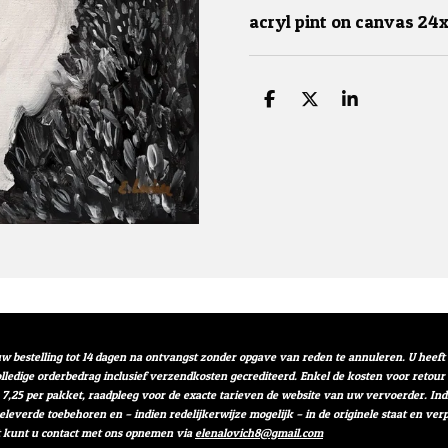
acryl pint on canvas 24
D
D
S
e
e
h
l
e
a
e
l
r
n
e
w bestelling tot 14 dagen na ontvangst zonder opgave van reden te annuleren. U heef
volledige orderbedrag inclusief verzendkosten gecrediteerd. Enkel de kosten voor retou
 7,25 per pakket, raadpleeg voor de exacte tarieven de website van uw vervoerder. I
geleverde toebehoren en – indien redelijkerwijze mogelijk – in de originele staat en 
t kunt u contact met ons opnemen via
elenalovich8@gmail.com