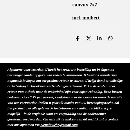
canvas 7x7
incl. molbert
D
D
S
D
e
e
h
e
l
e
a
l
e
l
r
e
n
e
n
Algemene voorwaarden: U heeft het recht uw bestelling tot 14 dagen na
ontvangst zonder opgave van reden te annuleren. U heeft na annulering
nogmaals 14 dagen om uw product retour te sturen. U krijgt dan het volledige
orderbedrag inclusief verzendkosten gecrediteerd. Enkel de kosten voor
retour van u thuis naar de webwinkel zijn voor eigen rekening. Deze kosten
bedragen circa 7,25 per pakket, raadpleeg voor de exacte tarieven de website
van uw vervoerder. Indien u gebruik maakt van uw herroepingsrecht, zal
het product met alle geleverde toebehoren en – indien redelijkerwijze
mogelijk – in de originele staat en verpakking aan de ondernemer
geretourneerd worden. Om gebruik te maken van dit recht kunt u contact
met ons opnemen via
elenalovich8@gmail.com