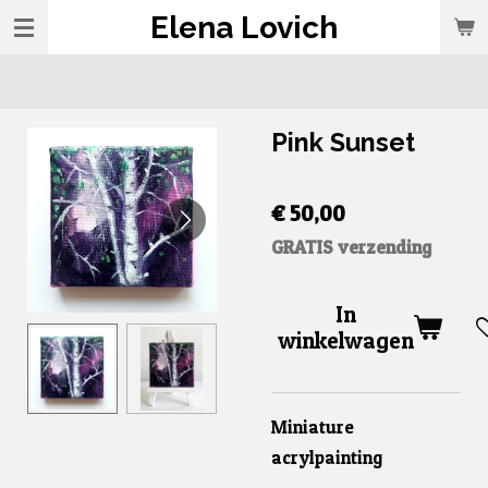
Elena Lovich
Ga
direct
naar
de
Pink Sunset
hoofdinhoud
€ 50,00
GRATIS verzending
In
winkelwagen
Miniature
acrylpainting