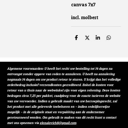
canvas 7x7
incl. molbert
D
D
S
D
e
e
h
e
l
e
a
l
e
l
r
e
n
e
n
Algemene voorwaarden: U heeft het recht uw bestelling tot 14 dagen na
ontvangst zonder opgave van reden te annuleren. U heeft na annulering
nogmaals 14 dagen om uw product retour te sturen. U krijgt dan het volledige
orderbedrag inclusief verzendkosten gecrediteerd. Enkel de kosten voor
retour van u thuis naar de webwinkel zijn voor eigen rekening. Deze kosten
bedragen circa 7,25 per pakket, raadpleeg voor de exacte tarieven de website
van uw vervoerder. Indien u gebruik maakt van uw herroepingsrecht, zal
het product met alle geleverde toebehoren en – indien redelijkerwijze
mogelijk – in de originele staat en verpakking aan de ondernemer
geretourneerd worden. Om gebruik te maken van dit recht kunt u contact
met ons opnemen via
elenalovich8@gmail.com