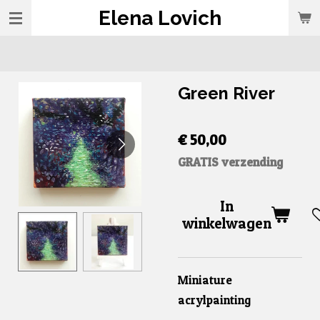
Elena Lovich
Ga
direct
naar
de
Green River
hoofdinhoud
€ 50,00
GRATIS verzending
In
winkelwagen
Miniature
acrylpainting