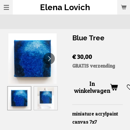
Elena Lovich
Ga
direct
naar
de
Blue Tree
hoofdinhoud
€ 30,00
GRATIS verzending
In
winkelwagen
miniature acrylpaint
canvas 7x7