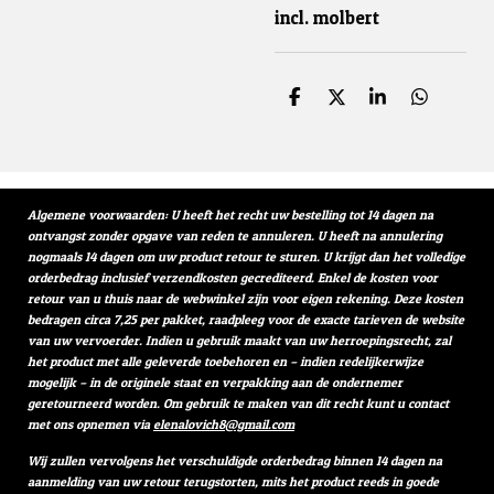
incl. molbert
D
D
S
D
e
e
h
e
l
e
a
l
e
l
r
e
n
e
n
Algemene voorwaarden: U heeft het recht uw bestelling tot 14 dagen na
ontvangst zonder opgave van reden te annuleren. U heeft na annulering
nogmaals 14 dagen om uw product retour te sturen. U krijgt dan het volledige
orderbedrag inclusief verzendkosten gecrediteerd. Enkel de kosten voor
retour van u thuis naar de webwinkel zijn voor eigen rekening. Deze kosten
bedragen circa 7,25 per pakket, raadpleeg voor de exacte tarieven de website
van uw vervoerder. Indien u gebruik maakt van uw herroepingsrecht, zal
het product met alle geleverde toebehoren en – indien redelijkerwijze
mogelijk – in de originele staat en verpakking aan de ondernemer
geretourneerd worden. Om gebruik te maken van dit recht kunt u contact
met ons opnemen via
elenalovich8@gmail.com
Wij zullen vervolgens het verschuldigde orderbedrag binnen 14 dagen na
aanmelding van uw retour terugstorten, mits het product reeds in goede