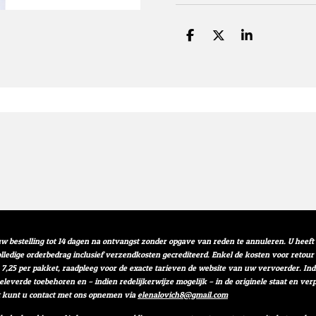
D
D
S
e
e
h
l
e
a
e
l
r
n
e
w bestelling tot 14 dagen na ontvangst zonder opgave van reden te annuleren. U heef
volledige orderbedrag inclusief verzendkosten gecrediteerd. Enkel de kosten voor retou
 7,25 per pakket, raadpleeg voor de exacte tarieven de website van uw vervoerder. I
geleverde toebehoren en – indien redelijkerwijze mogelijk – in de originele staat en 
t kunt u contact met ons opnemen via
elenalovich8@gmail.com