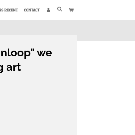
NS RECENT
CONTACT
inloop" we
 art