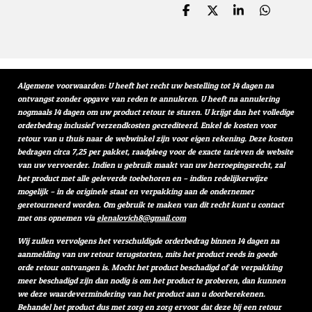
D
D
S
D
e
e
h
e
l
e
a
l
e
l
r
e
n
e
n
Algemene voorwaarden: U heeft het recht uw bestelling tot 14 dagen na
ontvangst zonder opgave van reden te annuleren. U heeft na annulering
nogmaals 14 dagen om uw product retour te sturen. U krijgt dan het volledige
orderbedrag inclusief verzendkosten gecrediteerd. Enkel de kosten voor
retour van u thuis naar de webwinkel zijn voor eigen rekening. Deze kosten
bedragen circa 7,25 per pakket, raadpleeg voor de exacte tarieven de website
van uw vervoerder. Indien u gebruik maakt van uw herroepingsrecht, zal
het product met alle geleverde toebehoren en – indien redelijkerwijze
mogelijk – in de originele staat en verpakking aan de ondernemer
geretourneerd worden. Om gebruik te maken van dit recht kunt u contact
met ons opnemen via
elenalovich8@gmail.com
Wij zullen vervolgens het verschuldigde orderbedrag binnen 14 dagen na
aanmelding van uw retour terugstorten, mits het product reeds in goede
orde retour ontvangen is. Mocht het product beschadigd of de verpakking
meer beschadigd zijn dan nodig is om het product te proberen, dan kunnen
we deze waardevermindering van het product aan u doorberekenen.
Behandel het product dus met zorg en zorg ervoor dat deze bij een retour