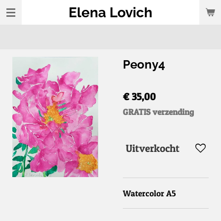
Elena Lovich
Ga
direct
naar
de
Peony4
hoofdinhoud
€ 35,00
GRATIS verzending
Uitverkocht
Watercolor A5