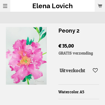
Elena Lovich
Ga
direct
naar
de
Peony 2
hoofdinhoud
€ 35,00
GRATIS verzending
Uitverkocht
Watercolor A5