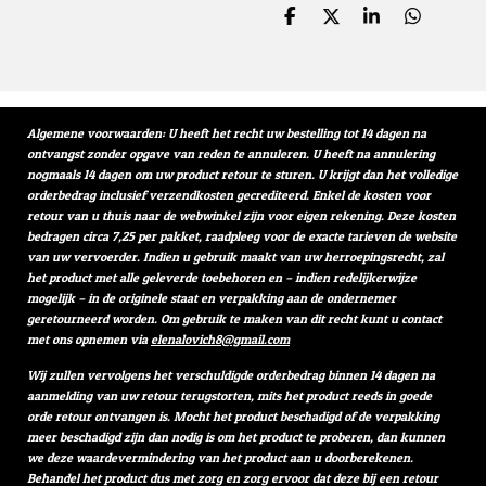
D
D
S
D
e
e
h
e
l
e
a
l
e
l
r
e
n
e
n
Algemene voorwaarden: U heeft het recht uw bestelling tot 14 dagen na
ontvangst zonder opgave van reden te annuleren. U heeft na annulering
nogmaals 14 dagen om uw product retour te sturen. U krijgt dan het volledige
orderbedrag inclusief verzendkosten gecrediteerd. Enkel de kosten voor
retour van u thuis naar de webwinkel zijn voor eigen rekening. Deze kosten
bedragen circa 7,25 per pakket, raadpleeg voor de exacte tarieven de website
van uw vervoerder. Indien u gebruik maakt van uw herroepingsrecht, zal
het product met alle geleverde toebehoren en – indien redelijkerwijze
mogelijk – in de originele staat en verpakking aan de ondernemer
geretourneerd worden. Om gebruik te maken van dit recht kunt u contact
met ons opnemen via
elenalovich8@gmail.com
Wij zullen vervolgens het verschuldigde orderbedrag binnen 14 dagen na
aanmelding van uw retour terugstorten, mits het product reeds in goede
orde retour ontvangen is. Mocht het product beschadigd of de verpakking
meer beschadigd zijn dan nodig is om het product te proberen, dan kunnen
we deze waardevermindering van het product aan u doorberekenen.
Behandel het product dus met zorg en zorg ervoor dat deze bij een retour