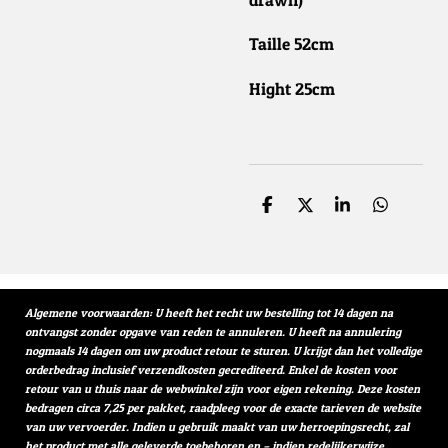
Taille 52cm
Hight 25cm
D
D
S
D
e
e
h
e
l
e
a
l
e
l
r
e
n
e
n
Algemene voorwaarden: U heeft het recht uw bestelling tot 14 dagen na
ontvangst zonder opgave van reden te annuleren. U heeft na annulering
nogmaals 14 dagen om uw product retour te sturen. U krijgt dan het volledige
orderbedrag inclusief verzendkosten gecrediteerd. Enkel de kosten voor
retour van u thuis naar de webwinkel zijn voor eigen rekening. Deze kosten
bedragen circa 7,25 per pakket, raadpleeg voor de exacte tarieven de website
van uw vervoerder. Indien u gebruik maakt van uw herroepingsrecht, zal
het product met alle geleverde toebehoren en – indien redelijkerwijze