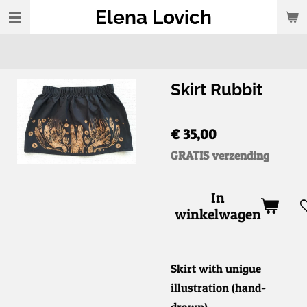
Elena Lovich
Ga
direct
naar
de
Skirt Rubbit
hoofdinhoud
€ 35,00
GRATIS verzending
In
winkelwagen
Skirt with unigue
illustration (hand-
drawn)