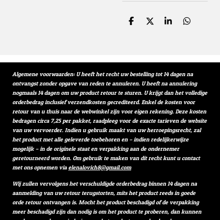
D
D
S
D
e
e
h
e
l
e
a
l
e
l
r
e
n
e
n
Algemene voorwaarden: U heeft het recht uw bestelling tot 14 dagen na
ontvangst zonder opgave van reden te annuleren. U heeft na annulering
nogmaals 14 dagen om uw product retour te sturen. U krijgt dan het volledige
orderbedrag inclusief verzendkosten gecrediteerd. Enkel de kosten voor
retour van u thuis naar de webwinkel zijn voor eigen rekening. Deze kosten
bedragen circa 7,25 per pakket, raadpleeg voor de exacte tarieven de website
van uw vervoerder. Indien u gebruik maakt van uw herroepingsrecht, zal
het product met alle geleverde toebehoren en – indien redelijkerwijze
mogelijk – in de originele staat en verpakking aan de ondernemer
geretourneerd worden. Om gebruik te maken van dit recht kunt u contact
met ons opnemen via
elenalovich8@gmail.com
Wij zullen vervolgens het verschuldigde orderbedrag binnen 14 dagen na
aanmelding van uw retour terugstorten, mits het product reeds in goede
orde retour ontvangen is. Mocht het product beschadigd of de verpakking
meer beschadigd zijn dan nodig is om het product te proberen, dan kunnen