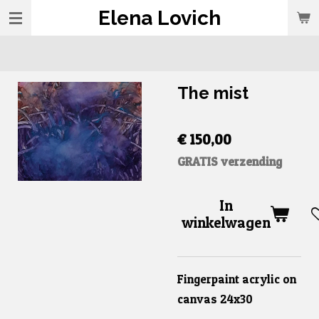
Elena Lovich
Ga
direct
naar
de
The mist
hoofdinhoud
€ 150,00
GRATIS verzending
In
winkelwagen
Fingerpaint acrylic on
canvas 24x30