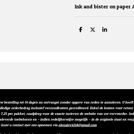
Ink and bister on paper 
D
D
S
e
e
h
l
e
a
e
l
r
n
e
w bestelling tot 14 dagen na ontvangst zonder opgave van reden te annuleren. U heef
volledige orderbedrag inclusief verzendkosten gecrediteerd. Enkel de kosten voor retou
 7,25 per pakket, raadpleeg voor de exacte tarieven de website van uw vervoerder. I
geleverde toebehoren en – indien redelijkerwijze mogelijk – in de originele staat en 
t kunt u contact met ons opnemen via
elenalovich8@gmail.com