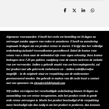
D
D
S
D
e
e
h
e
l
e
a
l
e
l
r
e
n
e
n
Algemene voorwaarden: U heeft het recht uw bestelling tot 14 dagen na
ontvangst zonder opgave van reden te annuleren. U heeft na annulering
nogmaals 14 dagen om uw product retour te sturen. U krijgt dan het volledige
orderbedrag inclusief verzendkosten gecrediteerd. Enkel de kosten voor
retour van u thuis naar de webwinkel zijn voor eigen rekening. Deze kosten
bedragen circa 7,25 per pakket, raadpleeg voor de exacte tarieven de website
van uw vervoerder. Indien u gebruik maakt van uw herroepingsrecht, zal
het product met alle geleverde toebehoren en – indien redelijkerwijze
mogelijk – in de originele staat en verpakking aan de ondernemer
geretourneerd worden. Om gebruik te maken van dit recht kunt u contact
met ons opnemen via
elenalovich8@gmail.com
Wij zullen vervolgens het verschuldigde orderbedrag binnen 14 dagen na
aanmelding van uw retour terugstorten, mits het product reeds in goede
orde retour ontvangen is. Mocht het product beschadigd of de verpakking
meer beschadigd zijn dan nodig is om het product te proberen, dan kunnen