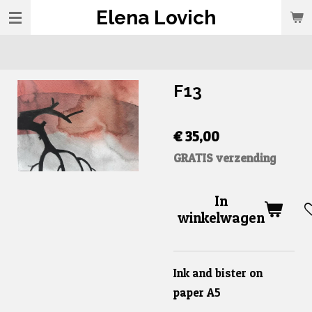
Elena Lovich
Ga
direct
naar
de
F13
hoofdinhoud
€ 35,00
GRATIS verzending
In
winkelwagen
Ink and bister on
paper A5