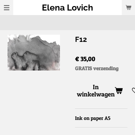
Elena Lovich
Ga
direct
naar
de
F12
hoofdinhoud
€ 35,00
GRATIS verzending
In
winkelwagen
Ink on paper A5