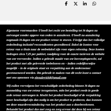
D
D
S
D
e
e
h
e
l
e
a
l
e
l
r
e
n
e
n
Algemene voorwaarden: U heeft het recht uw bestelling tot 14 dagen na
ontvangst zonder opgave van reden te annuleren. U heeft na annulering
nogmaals 14 dagen om uw product retour te sturen. U krijgt dan het volledige
orderbedrag inclusief verzendkosten gecrediteerd. Enkel de kosten voor
retour van u thuis naar de webwinkel zijn voor eigen rekening. Deze kosten
bedragen circa 7,25 per pakket, raadpleeg voor de exacte tarieven de website
van uw vervoerder. Indien u gebruik maakt van uw herroepingsrecht, zal
het product met alle geleverde toebehoren en – indien redelijkerwijze
mogelijk – in de originele staat en verpakking aan de ondernemer
geretourneerd worden. Om gebruik te maken van dit recht kunt u contact
met ons opnemen via
elenalovich8@gmail.com
Wij zullen vervolgens het verschuldigde orderbedrag binnen 14 dagen na
aanmelding van uw retour terugstorten, mits het product reeds in goede
orde retour ontvangen is. Mocht het product beschadigd of de verpakking
meer beschadigd zijn dan nodig is om het product te proberen, dan kunnen
we deze waardevermindering van het product aan u doorberekenen.
Behandel het product dus met zorg en zorg ervoor dat deze bij een retour