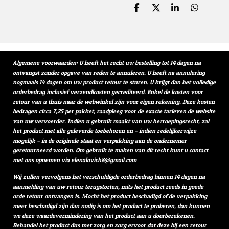
D
D
S
D
e
e
h
e
l
e
a
l
e
l
r
e
n
e
n
Algemene voorwaarden: U heeft het recht uw bestelling tot 14 dagen na
ontvangst zonder opgave van reden te annuleren. U heeft na annulering
nogmaals 14 dagen om uw product retour te sturen. U krijgt dan het volledige
orderbedrag inclusief verzendkosten gecrediteerd. Enkel de kosten voor
retour van u thuis naar de webwinkel zijn voor eigen rekening. Deze kosten
bedragen circa 7,25 per pakket, raadpleeg voor de exacte tarieven de website
van uw vervoerder. Indien u gebruik maakt van uw herroepingsrecht, zal
het product met alle geleverde toebehoren en – indien redelijkerwijze
mogelijk – in de originele staat en verpakking aan de ondernemer
geretourneerd worden. Om gebruik te maken van dit recht kunt u contact
met ons opnemen via
elenalovich8@gmail.com
Wij zullen vervolgens het verschuldigde orderbedrag binnen 14 dagen na
aanmelding van uw retour terugstorten, mits het product reeds in goede
orde retour ontvangen is. Mocht het product beschadigd of de verpakking
meer beschadigd zijn dan nodig is om het product te proberen, dan kunnen
we deze waardevermindering van het product aan u doorberekenen.
Behandel het product dus met zorg en zorg ervoor dat deze bij een retour