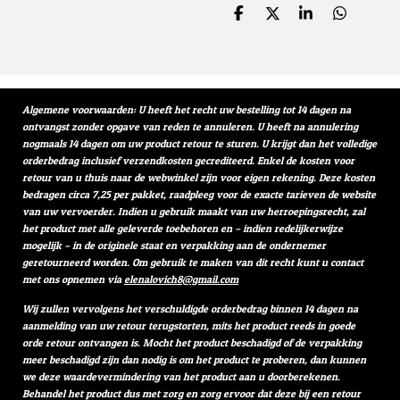
D
D
S
D
e
e
h
e
l
e
a
l
e
l
r
e
n
e
n
Algemene voorwaarden: U heeft het recht uw bestelling tot 14 dagen na
ontvangst zonder opgave van reden te annuleren. U heeft na annulering
nogmaals 14 dagen om uw product retour te sturen. U krijgt dan het volledige
orderbedrag inclusief verzendkosten gecrediteerd. Enkel de kosten voor
retour van u thuis naar de webwinkel zijn voor eigen rekening. Deze kosten
bedragen circa 7,25 per pakket, raadpleeg voor de exacte tarieven de website
van uw vervoerder. Indien u gebruik maakt van uw herroepingsrecht, zal
het product met alle geleverde toebehoren en – indien redelijkerwijze
mogelijk – in de originele staat en verpakking aan de ondernemer
geretourneerd worden. Om gebruik te maken van dit recht kunt u contact
met ons opnemen via
elenalovich8@gmail.com
Wij zullen vervolgens het verschuldigde orderbedrag binnen 14 dagen na
aanmelding van uw retour terugstorten, mits het product reeds in goede
orde retour ontvangen is. Mocht het product beschadigd of de verpakking
meer beschadigd zijn dan nodig is om het product te proberen, dan kunnen
we deze waardevermindering van het product aan u doorberekenen.
Behandel het product dus met zorg en zorg ervoor dat deze bij een retour