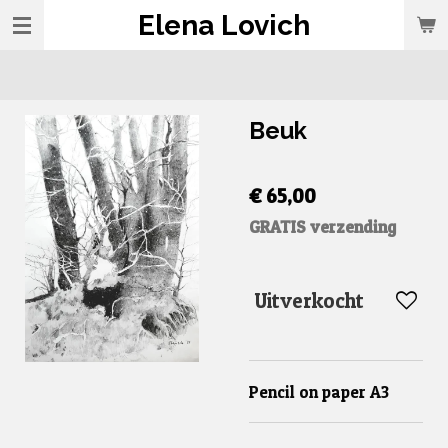
Elena Lovich
Ga
direct
naar
de
Beuk
hoofdinhoud
€ 65,00
GRATIS verzending
Uitverkocht
Pencil on paper A3