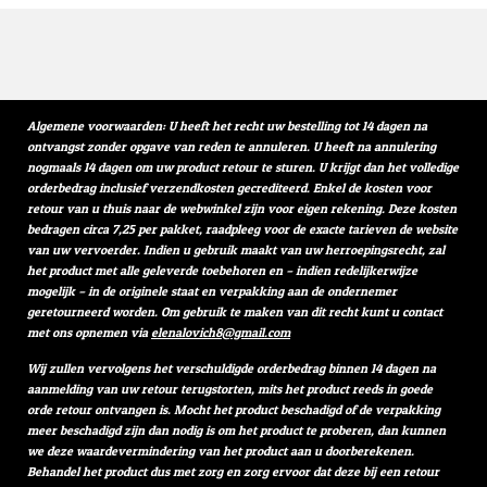
Algemene voorwaarden: U heeft het recht uw bestelling tot 14 dagen na
ontvangst zonder opgave van reden te annuleren. U heeft na annulering
nogmaals 14 dagen om uw product retour te sturen. U krijgt dan het volledige
orderbedrag inclusief verzendkosten gecrediteerd. Enkel de kosten voor
retour van u thuis naar de webwinkel zijn voor eigen rekening. Deze kosten
bedragen circa 7,25 per pakket, raadpleeg voor de exacte tarieven de website
van uw vervoerder. Indien u gebruik maakt van uw herroepingsrecht, zal
het product met alle geleverde toebehoren en – indien redelijkerwijze
mogelijk – in de originele staat en verpakking aan de ondernemer
geretourneerd worden. Om gebruik te maken van dit recht kunt u contact
met ons opnemen via
elenalovich8@gmail.com
Wij zullen vervolgens het verschuldigde orderbedrag binnen 14 dagen na
aanmelding van uw retour terugstorten, mits het product reeds in goede
orde retour ontvangen is. Mocht het product beschadigd of de verpakking
meer beschadigd zijn dan nodig is om het product te proberen, dan kunnen
we deze waardevermindering van het product aan u doorberekenen.
Behandel het product dus met zorg en zorg ervoor dat deze bij een retour