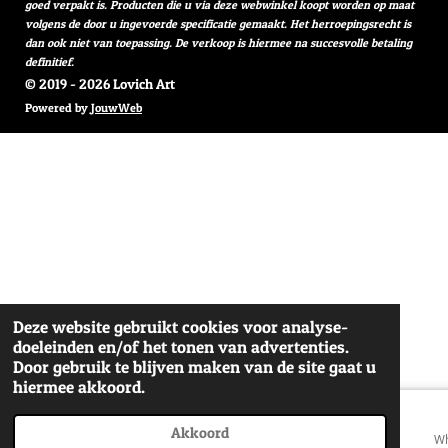
goed verpakt is. Producten die u via deze webwinkel koopt worden op maat
volgens de door u ingevoerde specificatie gemaakt. Het herroepingsrecht is
dan ook niet van toepassing. De verkoop is hiermee na succesvolle betaling
definitief.
© 2019 - 2026 Lovich Art
Powered by
JouwWeb
Deze website gebruikt cookies voor analyse-
doeleinden en/of het tonen van advertenties.
Door gebruik te blijven maken van de site gaat u
hiermee akkoord.
Akkoord
E-mailadres
Telefoonnummer
Wh