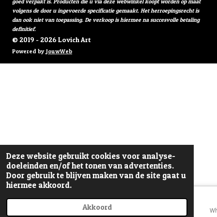
goed verpakt is. Producten die u via deze webwinkel koopt worden op maat
volgens de door u ingevoerde specificatie gemaakt. Het herroepingsrecht is
dan ook niet van toepassing. De verkoop is hiermee na succesvolle betaling
definitief.
© 2019 - 2026 Lovich Art
Powered by
JouwWeb
Deze website gebruikt cookies voor analyse-
doeleinden en/of het tonen van advertenties.
Door gebruik te blijven maken van de site gaat u
hiermee akkoord.
Akkoord
E-mailadres
Telefoonnummer
Wh