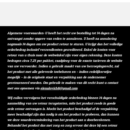
Algemene voorwaarden: U heeft het recht uw bestelling tot 14 dagen na
ontvangst zonder opgave van reden te annuleren. U heeft na annulering
nogmaals 14 dagen om uw product retour te sturen. U krijgt dan het volledige
orderbedrag inclusief verzendkosten gecrediteerd. Enkel de kosten voor
retour van u thuis naar de webwinkel zijn voor eigen rekening. Deze kosten
bedragen circa 7,25 per pakket, raadpleeg voor de exacte tarieven de website
van uw vervoerder. Indien u gebruik maakt van uw herroepingsrecht, zal
het product met alle geleverde toebehoren en – indien redelijkerwijze
mogelijk – in de originele staat en verpakking aan de ondernemer
geretourneerd worden. Om gebruik te maken van dit recht kunt u contact
met ons opnemen via
elenalovich8@gmail.com
Wij zullen vervolgens het verschuldigde orderbedrag binnen 14 dagen na
aanmelding van uw retour terugstorten, mits het product reeds in goede
orde retour ontvangen is. Mocht het product beschadigd of de verpakking
meer beschadigd zijn dan nodig is om het product te proberen, dan kunnen
we deze waardevermindering van het product aan u doorberekenen.
Behandel het product dus met zorg en zorg ervoor dat deze bij een retour