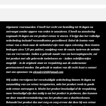
Algemene voorwaarden: U heeft het recht uw bestelling tot 14 dagen na
ontvangst zonder opgave van reden te annuleren. U heeft na annulering
nogmaals 14 dagen om uw product retour te sturen. U krijgt dan het volledige
orderbedrag inclusief verzendkosten gecrediteerd. Enkel de kosten voor
retour van u thuis naar de webwinkel zijn voor eigen rekening. Deze kosten
bedragen circa 7,25 per pakket, raadpleeg voor de exacte tarieven de website
van uw vervoerder. Indien u gebruik maakt van uw herroepingsrecht, zal
het product met alle geleverde toebehoren en – indien redelijkerwijze
mogelijk – in de originele staat en verpakking aan de ondernemer
geretourneerd worden. Om gebruik te maken van dit recht kunt u contact
met ons opnemen via
elenalovich8@gmail.com
Wij zullen vervolgens het verschuldigde orderbedrag binnen 14 dagen na
aanmelding van uw retour terugstorten, mits het product reeds in goede
orde retour ontvangen is. Mocht het product beschadigd of de verpakking
meer beschadigd zijn dan nodig is om het product te proberen, dan kunnen
we deze waardevermindering van het product aan u doorberekenen.
Behandel het product dus met zorg en zorg ervoor dat deze bij een retour