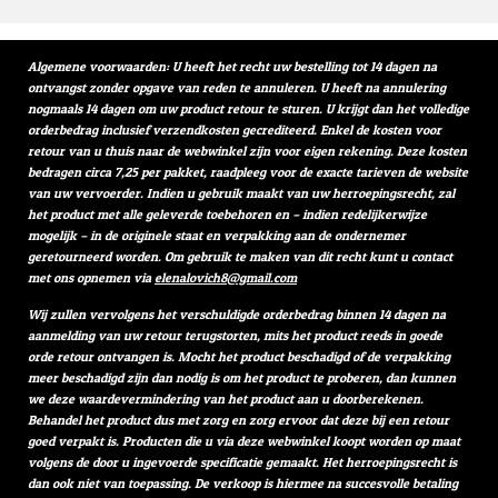
e
l
r
e
n
e
n
Algemene voorwaarden: U heeft het recht uw bestelling tot 14 dagen na
ontvangst zonder opgave van reden te annuleren. U heeft na annulering
nogmaals 14 dagen om uw product retour te sturen. U krijgt dan het volledige
orderbedrag inclusief verzendkosten gecrediteerd. Enkel de kosten voor
retour van u thuis naar de webwinkel zijn voor eigen rekening. Deze kosten
bedragen circa 7,25 per pakket, raadpleeg voor de exacte tarieven de website
van uw vervoerder. Indien u gebruik maakt van uw herroepingsrecht, zal
het product met alle geleverde toebehoren en – indien redelijkerwijze
mogelijk – in de originele staat en verpakking aan de ondernemer
geretourneerd worden. Om gebruik te maken van dit recht kunt u contact
met ons opnemen via
elenalovich8@gmail.com
Wij zullen vervolgens het verschuldigde orderbedrag binnen 14 dagen na
aanmelding van uw retour terugstorten, mits het product reeds in goede
orde retour ontvangen is. Mocht het product beschadigd of de verpakking
meer beschadigd zijn dan nodig is om het product te proberen, dan kunnen
we deze waardevermindering van het product aan u doorberekenen.
Behandel het product dus met zorg en zorg ervoor dat deze bij een retour
goed verpakt is. Producten die u via deze webwinkel koopt worden op maat
volgens de door u ingevoerde specificatie gemaakt. Het herroepingsrecht is
dan ook niet van toepassing. De verkoop is hiermee na succesvolle betaling