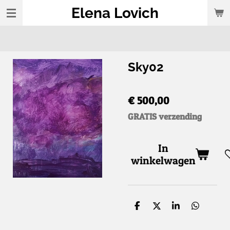
Elena Lovich
Ga
direct
naar
de
Sky02
hoofdinhoud
€ 500,00
GRATIS verzending
In
winkelwagen
D
D
S
D
e
e
h
e
l
e
a
l