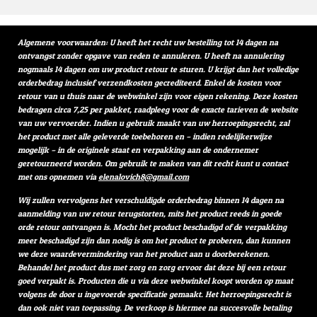
e
l
r
e
n
e
n
Algemene voorwaarden: U heeft het recht uw bestelling tot 14 dagen na
ontvangst zonder opgave van reden te annuleren. U heeft na annulering
nogmaals 14 dagen om uw product retour te sturen. U krijgt dan het volledige
orderbedrag inclusief verzendkosten gecrediteerd. Enkel de kosten voor
retour van u thuis naar de webwinkel zijn voor eigen rekening. Deze kosten
bedragen circa 7,25 per pakket, raadpleeg voor de exacte tarieven de website
van uw vervoerder. Indien u gebruik maakt van uw herroepingsrecht, zal
het product met alle geleverde toebehoren en – indien redelijkerwijze
mogelijk – in de originele staat en verpakking aan de ondernemer
geretourneerd worden. Om gebruik te maken van dit recht kunt u contact
met ons opnemen via
elenalovich8@gmail.com
Wij zullen vervolgens het verschuldigde orderbedrag binnen 14 dagen na
aanmelding van uw retour terugstorten, mits het product reeds in goede
orde retour ontvangen is. Mocht het product beschadigd of de verpakking
meer beschadigd zijn dan nodig is om het product te proberen, dan kunnen
we deze waardevermindering van het product aan u doorberekenen.
Behandel het product dus met zorg en zorg ervoor dat deze bij een retour
goed verpakt is. Producten die u via deze webwinkel koopt worden op maat
volgens de door u ingevoerde specificatie gemaakt. Het herroepingsrecht is
dan ook niet van toepassing. De verkoop is hiermee na succesvolle betaling