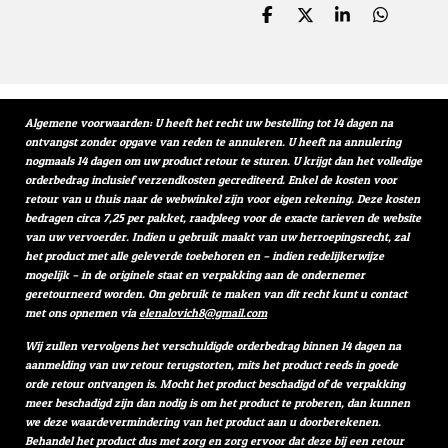
D
D
S
D
e
e
h
e
l
e
a
l
e
l
r
e
n
e
n
Algemene voorwaarden: U heeft het recht uw bestelling tot 14 dagen na
ontvangst zonder opgave van reden te annuleren. U heeft na annulering
nogmaals 14 dagen om uw product retour te sturen. U krijgt dan het volledige
orderbedrag inclusief verzendkosten gecrediteerd. Enkel de kosten voor
retour van u thuis naar de webwinkel zijn voor eigen rekening. Deze kosten
bedragen circa 7,25 per pakket, raadpleeg voor de exacte tarieven de website
van uw vervoerder. Indien u gebruik maakt van uw herroepingsrecht, zal
het product met alle geleverde toebehoren en – indien redelijkerwijze
mogelijk – in de originele staat en verpakking aan de ondernemer
geretourneerd worden. Om gebruik te maken van dit recht kunt u contact
met ons opnemen via
elenalovich8@gmail.com
Wij zullen vervolgens het verschuldigde orderbedrag binnen 14 dagen na
aanmelding van uw retour terugstorten, mits het product reeds in goede
orde retour ontvangen is. Mocht het product beschadigd of de verpakking
meer beschadigd zijn dan nodig is om het product te proberen, dan kunnen
we deze waardevermindering van het product aan u doorberekenen.
Behandel het product dus met zorg en zorg ervoor dat deze bij een retour