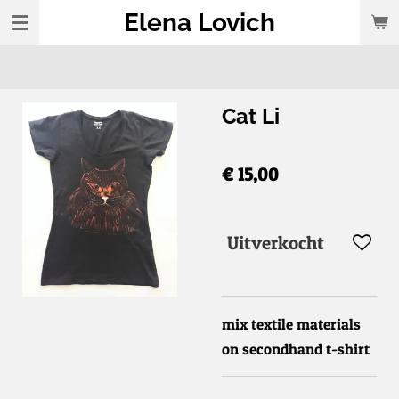
Elena Lovich
Ga
direct
naar
de
Cat Li
hoofdinhoud
€ 15,00
Uitverkocht
mix textile materials
on secondhand t-shirt