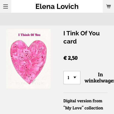
Elena Lovich
Ga
direct
naar
de
I Tink Of You
hoofdinhoud
card
€ 2,50
In
winkelwage
Digital version from
"My Love" collection