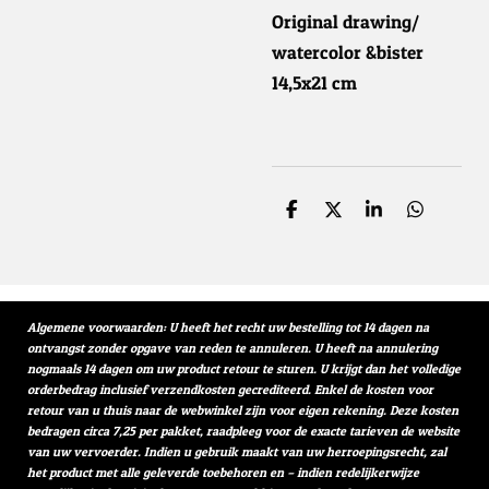
Original drawing/
watercolor &bister
14,5x21 cm
D
D
S
D
e
e
h
e
l
e
a
l
e
l
r
e
n
e
n
Algemene voorwaarden: U heeft het recht uw bestelling tot 14 dagen na
ontvangst zonder opgave van reden te annuleren. U heeft na annulering
nogmaals 14 dagen om uw product retour te sturen. U krijgt dan het volledige
orderbedrag inclusief verzendkosten gecrediteerd. Enkel de kosten voor
retour van u thuis naar de webwinkel zijn voor eigen rekening. Deze kosten
bedragen circa 7,25 per pakket, raadpleeg voor de exacte tarieven de website
van uw vervoerder. Indien u gebruik maakt van uw herroepingsrecht, zal
het product met alle geleverde toebehoren en – indien redelijkerwijze