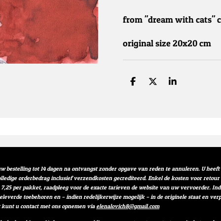
from "dream with cats" c
original size 20x20 cm
D
D
S
e
e
h
l
e
a
e
l
r
n
e
w bestelling tot 14 dagen na ontvangst zonder opgave van reden te annuleren. U heef
volledige orderbedrag inclusief verzendkosten gecrediteerd. Enkel de kosten voor retou
 7,25 per pakket, raadpleeg voor de exacte tarieven de website van uw vervoerder. I
geleverde toebehoren en – indien redelijkerwijze mogelijk – in de originele staat en 
t kunt u contact met ons opnemen via
elenalovich8@gmail.com