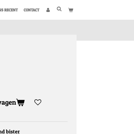
NS RECENT
CONTACT
wagen
nd bister