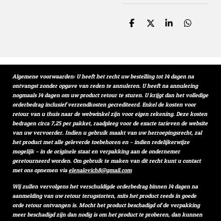
D
D
S
D
e
e
h
e
l
e
a
l
e
l
r
e
n
e
n
Algemene voorwaarden: U heeft het recht uw bestelling tot 14 dagen na
ontvangst zonder opgave van reden te annuleren. U heeft na annulering
nogmaals 14 dagen om uw product retour te sturen. U krijgt dan het volledige
orderbedrag inclusief verzendkosten gecrediteerd. Enkel de kosten voor
retour van u thuis naar de webwinkel zijn voor eigen rekening. Deze kosten
bedragen circa 7,25 per pakket, raadpleeg voor de exacte tarieven de website
van uw vervoerder. Indien u gebruik maakt van uw herroepingsrecht, zal
het product met alle geleverde toebehoren en – indien redelijkerwijze
mogelijk – in de originele staat en verpakking aan de ondernemer
geretourneerd worden. Om gebruik te maken van dit recht kunt u contact
met ons opnemen via
elenalovich8@gmail.com
Wij zullen vervolgens het verschuldigde orderbedrag binnen 14 dagen na
aanmelding van uw retour terugstorten, mits het product reeds in goede
orde retour ontvangen is. Mocht het product beschadigd of de verpakking
meer beschadigd zijn dan nodig is om het product te proberen, dan kunnen