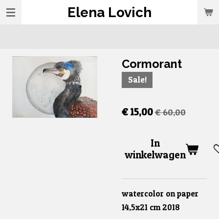
Elena Lovich
Ga
direct
naar
de
Cormorant
hoofdinhoud
Sale!
€ 15,00
€ 60,00
In
winkelwagen
watercolor on paper
14,5x21 cm 2018