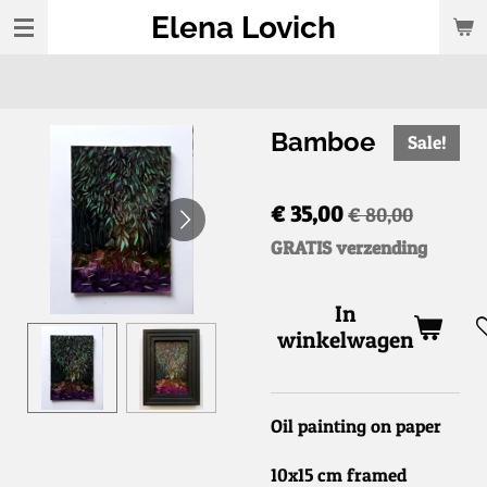
Elena Lovich
Ga
direct
naar
de
Bamboe
Sale!
hoofdinhoud
€ 35,00
€ 80,00
GRATIS verzending
In
winkelwagen
Oil painting on paper
10x15 cm framed