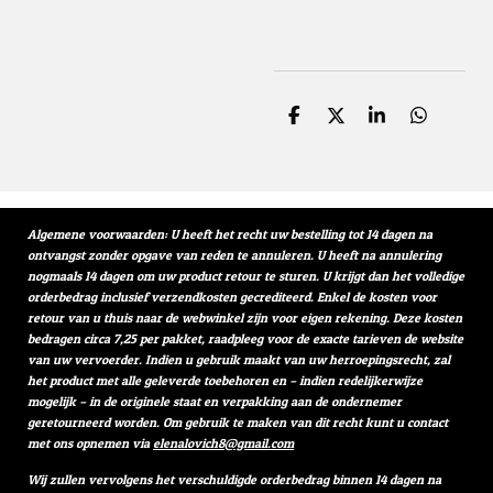
D
D
S
D
e
e
h
e
l
e
a
l
e
l
r
e
n
e
n
Algemene voorwaarden: U heeft het recht uw bestelling tot 14 dagen na
ontvangst zonder opgave van reden te annuleren. U heeft na annulering
nogmaals 14 dagen om uw product retour te sturen. U krijgt dan het volledige
orderbedrag inclusief verzendkosten gecrediteerd. Enkel de kosten voor
retour van u thuis naar de webwinkel zijn voor eigen rekening. Deze kosten
bedragen circa 7,25 per pakket, raadpleeg voor de exacte tarieven de website
van uw vervoerder. Indien u gebruik maakt van uw herroepingsrecht, zal
het product met alle geleverde toebehoren en – indien redelijkerwijze
mogelijk – in de originele staat en verpakking aan de ondernemer
geretourneerd worden. Om gebruik te maken van dit recht kunt u contact
met ons opnemen via
elenalovich8@gmail.com
Wij zullen vervolgens het verschuldigde orderbedrag binnen 14 dagen na