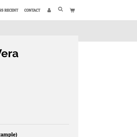
NS RECENT
CONTACT
Vera
example)