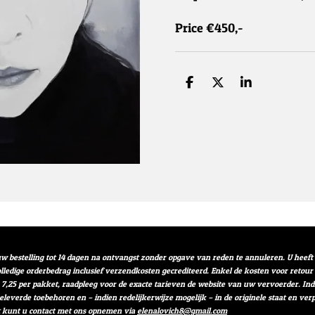
Price €450,-
D
D
S
e
e
h
l
e
a
e
l
r
n
e
w bestelling tot 14 dagen na ontvangst zonder opgave van reden te annuleren. U heef
volledige orderbedrag inclusief verzendkosten gecrediteerd. Enkel de kosten voor retou
 7,25 per pakket, raadpleeg voor de exacte tarieven de website van uw vervoerder. I
geleverde toebehoren en – indien redelijkerwijze mogelijk – in de originele staat en 
t kunt u contact met ons opnemen via
elenalovich8@gmail.com