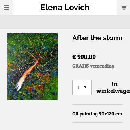
Elena Lovich
Ga
direct
naar
de
After the storm
hoofdinhoud
€ 900,00
GRATIS verzending
In
winkelwage
Oil painting 90x120 cm