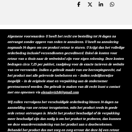
D
D
S
D
e
e
h
e
l
e
a
l
e
l
r
e
n
e
n
Algemene voorwaarden: U heeft het recht uw bestelling tot 14 dagen na
ontvangst zonder opgave van reden te annuleren. U heeft na annulering
nogmaals 14 dagen om uw product retour te sturen. U krijgt dan het volledige
orderbedrag inclusief verzendkosten gecrediteerd. Enkel de kosten voor
retour van u thuis naar de webwinkel zijn voor eigen rekening. Deze kosten
bedragen circa 7,25 per pakket, raadpleeg voor de exacte tarieven de website
van uw vervoerder. Indien u gebruik maakt van uw herroepingsrecht, zal
het product met alle geleverde toebehoren en – indien redelijkerwijze
mogelijk – in de originele staat en verpakking aan de ondernemer
geretourneerd worden. Om gebruik te maken van dit recht kunt u contact
met ons opnemen via
elenalovich8@gmail.com
Wij zullen vervolgens het verschuldigde orderbedrag binnen 14 dagen na
aanmelding van uw retour terugstorten, mits het product reeds in goede
orde retour ontvangen is. Mocht het product beschadigd of de verpakking
meer beschadigd zijn dan nodig is om het product te proberen, dan kunnen
we deze waardevermindering van het product aan u doorberekenen.
Behandel het product dus met zorg en zorg ervoor dat deze bij een retour