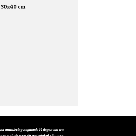
r 30x40 cm
t na annulering nogmaals 14 dagen om uw
r van u thuis naar de webwinkel zijn voor