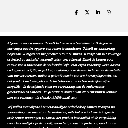
D
D
S
D
e
e
h
e
l
e
a
l
e
l
r
e
n
e
n
Algemene voorwaarden: U heeft het recht uw bestelling tot 14 dagen na
ontvangst zonder opgave van reden te annuleren. U heeft na annulering
nogmaals 14 dagen om uw product retour te sturen. U krijgt dan het volledige
orderbedrag inclusief verzendkosten gecrediteerd. Enkel de kosten voor
retour van u thuis naar de webwinkel zijn voor eigen rekening. Deze kosten
bedragen circa 7,25 per pakket, raadpleeg voor de exacte tarieven de website
van uw vervoerder. Indien u gebruik maakt van uw herroepingsrecht, zal
het product met alle geleverde toebehoren en – indien redelijkerwijze
mogelijk – in de originele staat en verpakking aan de ondernemer
geretourneerd worden. Om gebruik te maken van dit recht kunt u contact
met ons opnemen via
elenalovich8@gmail.com
Wij zullen vervolgens het verschuldigde orderbedrag binnen 14 dagen na
aanmelding van uw retour terugstorten, mits het product reeds in goede
orde retour ontvangen is. Mocht het product beschadigd of de verpakking
meer beschadigd zijn dan nodig is om het product te proberen, dan kunnen