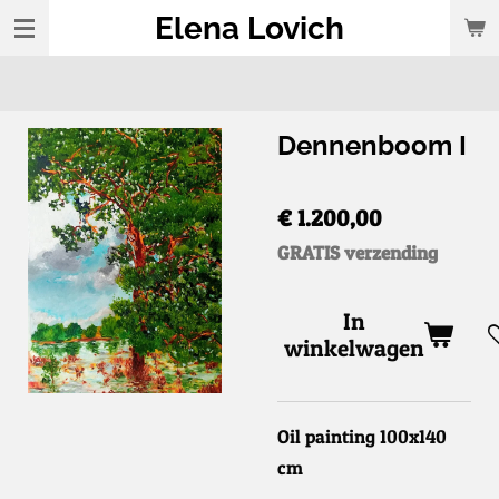
Elena Lovich
Ga
direct
naar
de
Dennenboom I
hoofdinhoud
€ 1.200,00
GRATIS verzending
In
winkelwagen
Oil painting 100x140
cm