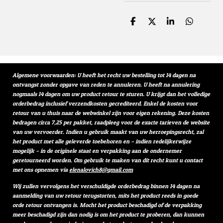
D
D
S
D
e
e
h
e
l
e
a
l
e
l
r
e
n
e
n
Algemene voorwaarden: U heeft het recht uw bestelling tot 14 dagen na
ontvangst zonder opgave van reden te annuleren. U heeft na annulering
nogmaals 14 dagen om uw product retour te sturen. U krijgt dan het volledige
orderbedrag inclusief verzendkosten gecrediteerd. Enkel de kosten voor
retour van u thuis naar de webwinkel zijn voor eigen rekening. Deze kosten
bedragen circa 7,25 per pakket, raadpleeg voor de exacte tarieven de website
van uw vervoerder. Indien u gebruik maakt van uw herroepingsrecht, zal
het product met alle geleverde toebehoren en – indien redelijkerwijze
mogelijk – in de originele staat en verpakking aan de ondernemer
geretourneerd worden. Om gebruik te maken van dit recht kunt u contact
met ons opnemen via
elenalovich8@gmail.com
Wij zullen vervolgens het verschuldigde orderbedrag binnen 14 dagen na
aanmelding van uw retour terugstorten, mits het product reeds in goede
orde retour ontvangen is. Mocht het product beschadigd of de verpakking
meer beschadigd zijn dan nodig is om het product te proberen, dan kunnen