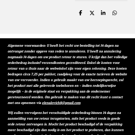
D
D
S
D
e
e
h
e
l
e
a
l
e
l
r
e
n
e
n
Algemene voorwaarden: U heeft het recht uw bestelling tot 14 dagen na
ontvangst zonder opgave van reden te annuleren. U heeft na annulering
nogmaals 14 dagen om uw product retour te sturen. U krijgt dan het volledige
orderbedrag inclusief verzendkosten gecrediteerd. Enkel de kosten voor
retour van u thuis naar de webwinkel zijn voor eigen rekening. Deze kosten
bedragen circa 7,25 per pakket, raadpleeg voor de exacte tarieven de website
van uw vervoerder. Indien u gebruik maakt van uw herroepingsrecht, zal
het product met alle geleverde toebehoren en – indien redelijkerwijze
mogelijk – in de originele staat en verpakking aan de ondernemer
geretourneerd worden. Om gebruik te maken van dit recht kunt u contact
met ons opnemen via
elenalovich8@gmail.com
Wij zullen vervolgens het verschuldigde orderbedrag binnen 14 dagen na
aanmelding van uw retour terugstorten, mits het product reeds in goede
orde retour ontvangen is. Mocht het product beschadigd of de verpakking
meer beschadigd zijn dan nodig is om het product te proberen, dan kunnen