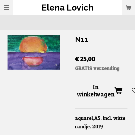
Elena Lovich
Ga
direct
naar
de
N11
hoofdinhoud
€ 25,00
GRATIS verzending
In
winkelwagen
aquarel,A5, incl. witte
randje. 2019