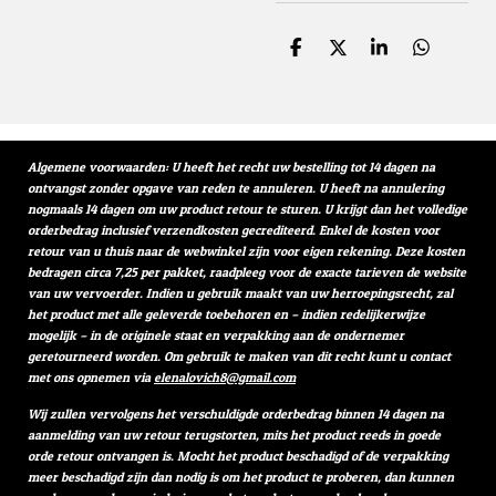
D
D
S
D
e
e
h
e
l
e
a
l
e
l
r
e
n
e
n
Algemene voorwaarden: U heeft het recht uw bestelling tot 14 dagen na
ontvangst zonder opgave van reden te annuleren. U heeft na annulering
nogmaals 14 dagen om uw product retour te sturen. U krijgt dan het volledige
orderbedrag inclusief verzendkosten gecrediteerd. Enkel de kosten voor
retour van u thuis naar de webwinkel zijn voor eigen rekening. Deze kosten
bedragen circa 7,25 per pakket, raadpleeg voor de exacte tarieven de website
van uw vervoerder. Indien u gebruik maakt van uw herroepingsrecht, zal
het product met alle geleverde toebehoren en – indien redelijkerwijze
mogelijk – in de originele staat en verpakking aan de ondernemer
geretourneerd worden. Om gebruik te maken van dit recht kunt u contact
met ons opnemen via
elenalovich8@gmail.com
Wij zullen vervolgens het verschuldigde orderbedrag binnen 14 dagen na
aanmelding van uw retour terugstorten, mits het product reeds in goede
orde retour ontvangen is. Mocht het product beschadigd of de verpakking
meer beschadigd zijn dan nodig is om het product te proberen, dan kunnen