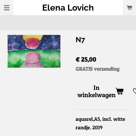
Elena Lovich
Ga
direct
naar
de
N7
hoofdinhoud
€ 25,00
GRATIS verzending
In
winkelwagen
aquarel,A5, incl. witte
randje. 2019